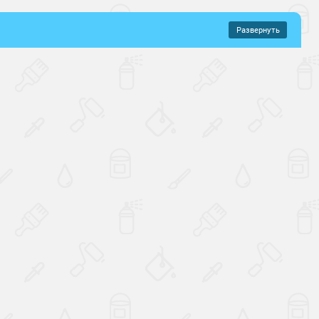
Развернуть
–
583 руб.
ие
Маслобензостойкие
 сухими остатком
Толстослойные
ные