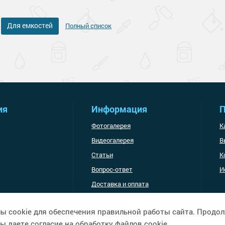
Для емкостей
Полный список
ия
Информация
П
Фотогалерея
К
Видеогалерея
В
Статьи
К
Вопрос-ответ
И
Доставка и оплата
ы cookie для обеспечения правильной работы сайта. Продо
ы даете согласие на обработку файлов cookie.