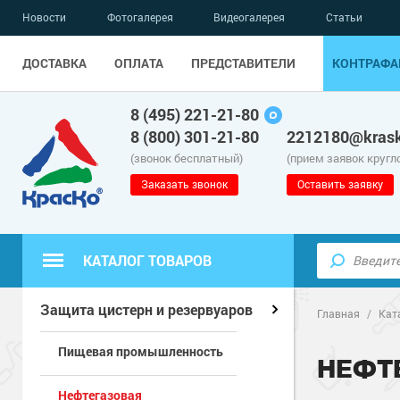
Новости
Фотогалерея
Видеогалерея
Статьи
ДОСТАВКА
ОПЛАТА
ПРЕДСТАВИТЕЛИ
КОНТРАФА
8 (495) 221-21-80
8 (800) 301-21-80
2212180@krask
(звонок бесплатный)
(прием заявок кругл
Заказать звонок
Оставить заявку
КАТАЛОГ ТОВАРОВ
Полиуретанов
Полимерные наливные полы
Защита цистерн и резервуаров
Главная
/
Кат
Пищевая промышленность
Эпоксидные п
Полиуретанов
Для бетонных полов
НЕФТ
Нефтегазовая
Водно-эпокси
Эпоксидные п
Грунт-эмали п
Для металла