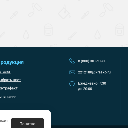
Наверх
8 (800) 301-21-80
родукция
аталог
2212180@krasko.ru
ыбрать цвет
Ежедневно: 7:30
онтрафакт
до 20:00
спытания
лжая
Понятно