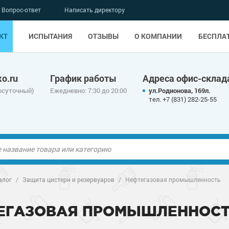
Вопрос-ответ
Написать директору
КТ
ИСПЫТАНИЯ
ОТЗЫВЫ
О КОМПАНИИ
БЕСПЛА
o.ru
График работы
Адреса офис-склад
осуточный)
Ежедневно: 7:30 до 20:00
ул.Родионова, 169л.
тел. +7 (831) 282-25-55
ые полы
алог
/
Защита цистерн и резервуаров
/
Нефтегазовая промышленность
олы
ые полы
ЕГАЗОВАЯ ПРОМЫШЛЕННОС
дные наливные
олы
о металлу