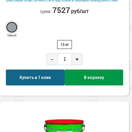
Сопутствующие товары
Морозостойкие краски для металла
7527
руб/шт
Цена:
Морозостойкие краски для фасада
Сопутствующие товары
Серый
13 кг
-
+
Купить в 1 клик
В корзину