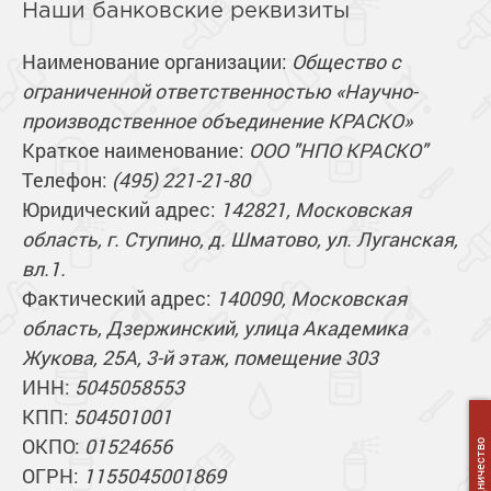
Сопутствующие товары
Наши банковские реквизиты
Морозостойкие краски для металла
Морозостойкие краски для фасада
Наименование организации:
Общество с
Сопутствующие товары
ограниченной ответственностью «Научно-
производственное объединение КРАСКО»
Краткое наименование:
ООО "НПО КРАСКО"
Телефон:
(495) 221-21-80
Юридический адрес:
142821, Московская
область, г. Ступино, д. Шматово, ул. Луганская,
вл.1.
Фактический адрес:
140090, Московская
область, Дзержинский, улица Академика
Жукова, 25А, 3-й этаж, помещение 303
ИНН:
5045058553
КПП:
504501001
ОКПО:
01524656
Сотрудничество
ОГРН:
1155045001869