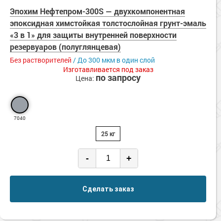
Сопутствующие товары
Морозостойкие краски для металла
Эпохим Нефтепром-300S — двухкомпонентная
эпоксидная химстойкая толстослойная грунт-эмаль
Морозостойкие краски для фасада
«3 в 1» для защиты внутренней поверхности
Сопутствующие товары
резервуаров (полуглянцевая)
Без растворителей
/ До 300 мкм в один слой
Изготавливается под заказ
по запросу
Цена:
7040
25 кг
-
+
Сделать заказ