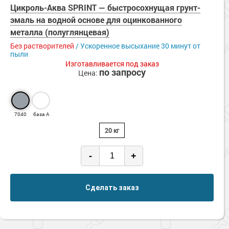
Сопутствующие товары
Цикроль-Аква SPRINT — быстросохнущая грунт-
Морозостойкие краски для металла
эмаль на водной основе для оцинкованного
Морозостойкие краски для фасада
металла (полуглянцевая)
Сопутствующие товары
Без растворителей
/ Ускоренное высыхание 30 минут от
пыли
Изготавливается под заказ
по запросу
Цена:
7040
база А
20 кг
-
+
Сделать заказ