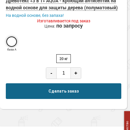
Древотекс «3 в 1» AQUA - кроющий антисептик на
Сопутствующие товары
Морозостойкие краски для металла
водной основе для защиты дерева (полуматовый)
Морозостойкие краски для фасада
На водной основе, без запаха!
Изготавливается под заказ
Сопутствующие товары
по запросу
Цена:
база А
20 кг
-
+
Сделать заказ