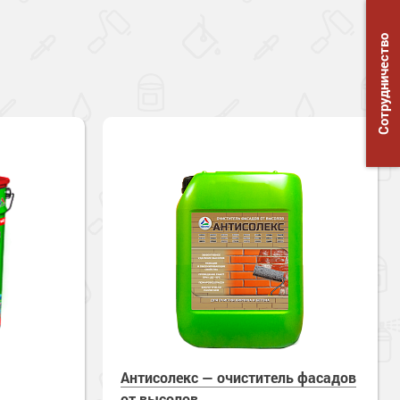
Сотрудничество
Антисолекс — очиститель фасадов
от высолов