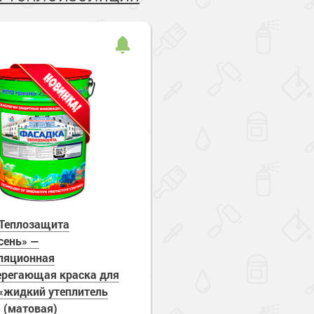
Теплозащита
сень» —
ляционная
ерегающая краска для
«жидкий утеплитель
 (матовая)