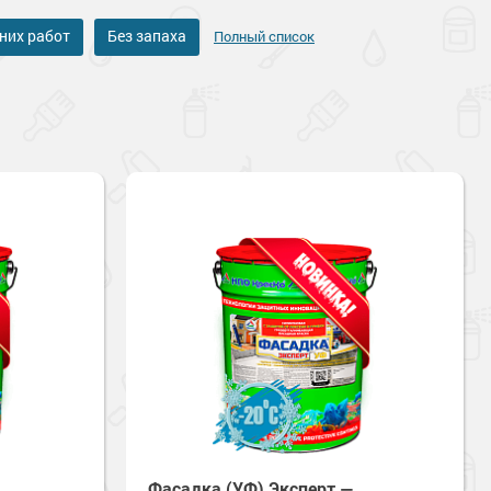
них работ
Без запаха
Полный список
Фасадка (УФ) Эксперт —