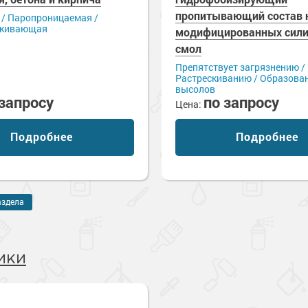
пропитывающий состав н
 / Паропроницаемая /
лкивающая
модифицированных сил
смол
Препятствует загрязнению /
Растрескиванию / Образова
высолов
 запросу
по запросу
Цена:
Подробнее
Подробнее
аздела
ики