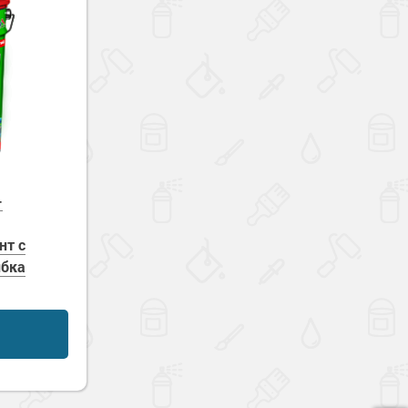
—
нт с
ибка