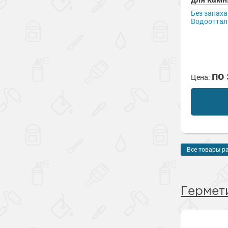
Без запаха
Водоотта
по
Цена:
Все товары р
Гермет