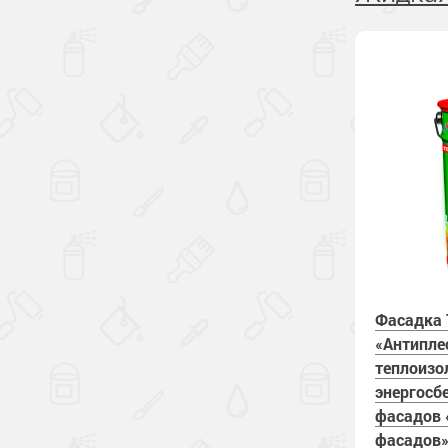
Фасадка 
«Антипле
теплоизо
энергосб
фасадов 
фасадов»