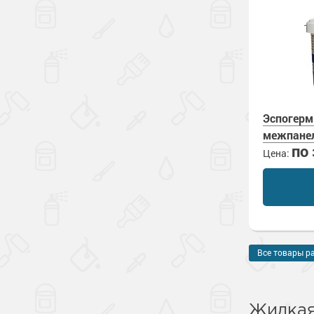
Эспогерм
межпанел
по
Цена:
Все товары р
Жидкая