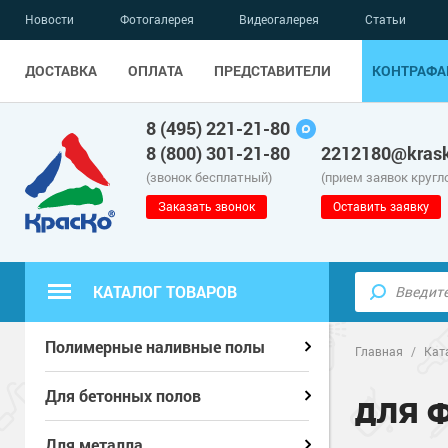
Новости
Фотогалерея
Видеогалерея
Статьи
ДОСТАВКА
ОПЛАТА
ПРЕДСТАВИТЕЛИ
КОНТРАФА
8 (495) 221-21-80
8 (800) 301-21-80
2212180@krask
(звонок бесплатный)
(прием заявок кругл
Заказать звонок
Оставить заявку
КАТАЛОГ ТОВАРОВ
Полиуретанов
Полиуретанов
Полимерные наливные полы
Полимерные наливные полы
Главная
/
Кат
Эпоксидные п
Полиуретанов
Эпоксидные п
Полиуретанов
Для бетонных полов
Для бетонных полов
ДЛЯ 
Водно-эпокси
Эпоксидные п
Грунт-эмали п
Водно-эпокси
Эпоксидные п
Грунт-эмали п
Для металла
Для металла