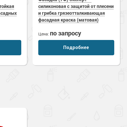
тойкая
силиконовая с защитой от плесени
асадных
и грибка грязеотталкивающая
фасадная краска (матовая)
по запросу
Цена:
Подробнее