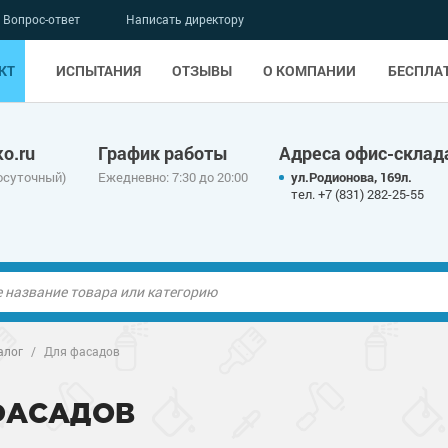
Вопрос-ответ
Написать директору
КТ
ИСПЫТАНИЯ
ОТЗЫВЫ
О КОМПАНИИ
БЕСПЛА
o.ru
График работы
Адреса офис-склад
осуточный)
Ежедневно: 7:30 до 20:00
ул.Родионова, 169л.
тел. +7 (831) 282-25-55
ые полы
ые полы
алог
/
Для фасадов
олы
ые полы
олы
ые полы
ФАСАДОВ
дные наливные
олы
о металлу
дные наливные
олы
о металлу