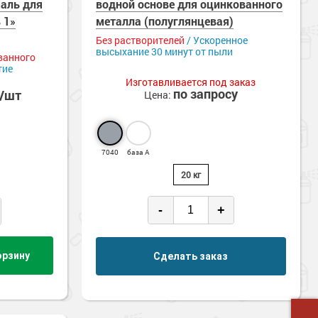
маль для
водной основе для оцинкованного
 1»
металла (полуглянцевая)
Без растворителей
/ Ускоренное
высыхание 30 минут от пыли
ванного
тие
Изготавливается под заказ
по запросу
б/шт
Цена:
7040
база А
20 кг
-
+
орзину
Сделать заказ