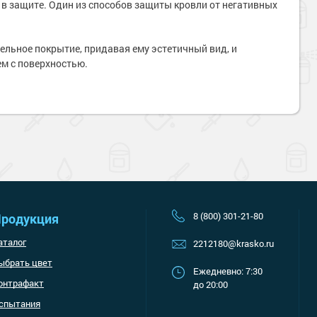
 в защите. Один из способов защиты кровли от негативных
льное покрытие, придавая ему эстетичный вид, и
ем с поверхностью.
Наверх
8 (800) 301-21-80
родукция
аталог
2212180@krasko.ru
ыбрать цвет
Ежедневно: 7:30
онтрафакт
до 20:00
спытания