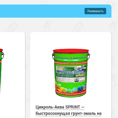
Развернуть
–
817 руб.
иловые составы
Полиуретановые составы
бетону
онентные
цевый
щений
орителей
Быстросохнущие
кая прочность
Зимнее нанесение
ные
Цикроль-Аква SPRINT —
быстросохнущая грунт-эмаль на