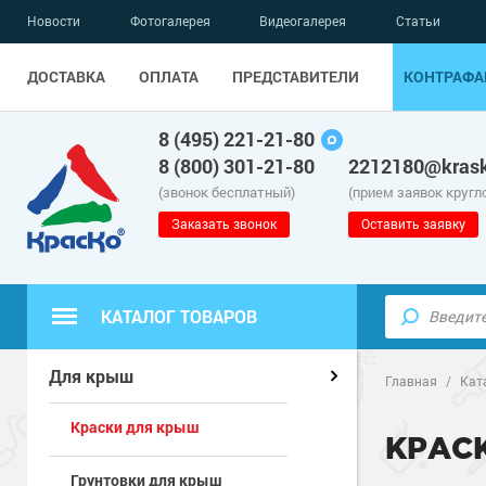
Новости
Фотогалерея
Видеогалерея
Статьи
ДОСТАВКА
ОПЛАТА
ПРЕДСТАВИТЕЛИ
КОНТРАФА
8 (495) 221-21-80
8 (800) 301-21-80
2212180@krask
(звонок бесплатный)
(прием заявок кругл
Заказать звонок
Оставить заявку
КАТАЛОГ ТОВАРОВ
Полиуретанов
Полимерные наливные полы
Для крыш
Главная
/
Кат
Краски для крыш
Эпоксидные п
Полиуретанов
Для бетонных полов
КРАС
Грунтовки для крыш
Водно-эпокси
Эпоксидные п
Грунт-эмали п
Для металла