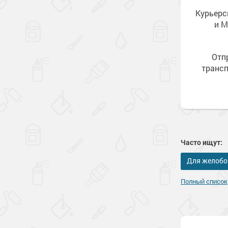
Курьерс
и М
Отп
транс
Часто ищут:
Для желобо
Полный список