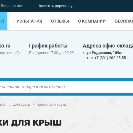
Вопрос-ответ
Написать директору
КТ
ИСПЫТАНИЯ
ОТЗЫВЫ
О КОМПАНИИ
БЕСПЛА
o.ru
График работы
Адреса офис-склад
осуточный)
Ежедневно: 7:30 до 20:00
ул.Родионова, 169л.
тел. +7 (831) 282-25-55
ые полы
алог
/
Для крыш
/
Краски для крыш
олы
ые полы
КИ ДЛЯ КРЫШ
дные наливные
олы
о металлу