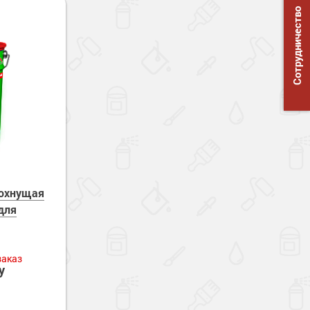
Сотрудничество
сохнущая
для
заказ
у