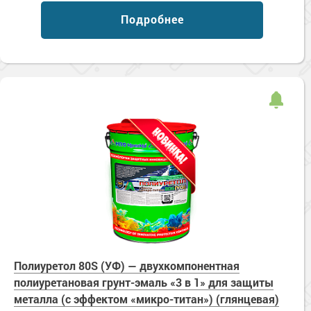
Сопутствующие товары
Морозостойкие краски для металла
Подробнее
Морозостойкие краски для фасада
Сопутствующие товары
Полиуретол 80S (УФ) — двухкомпонентная
полиуретановая грунт-эмаль «3 в 1» для защиты
металла (с эффектом «микро-титан») (глянцевая)