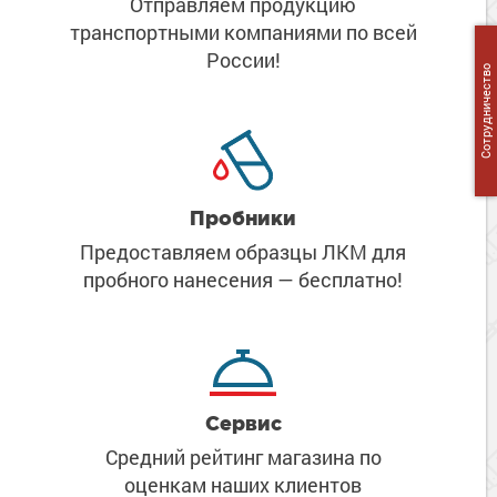
Отправляем продукцию
Сопутствующие товары
Морозостойкие краски для металла
транспортными компаниями
по всей
Морозостойкие краски для фасада
России!
Сотрудничество
Сопутствующие товары
Пробники
Предоставляем образцы ЛКМ
для
пробного нанесения
— бесплатно!
Сервис
Средний рейтинг магазина
по
оценкам наших клиентов