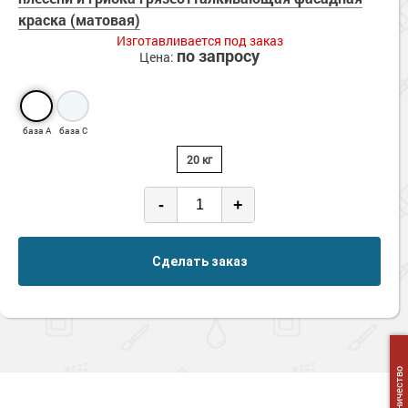
Сопутствующие товары
Морозостойкие краски для металла
краска (матовая)
Изготавливается под заказ
Морозостойкие краски для фасада
по запросу
Цена:
Сопутствующие товары
база А
база С
20 кг
-
+
Сделать заказ
Сотрудничество