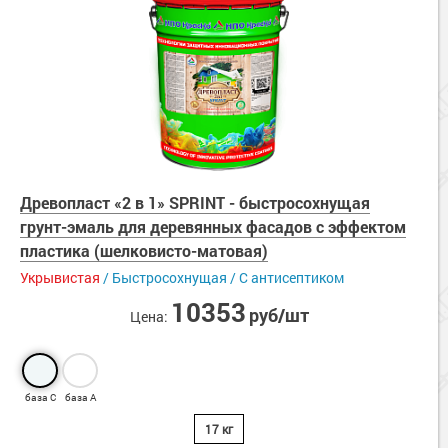
Для дерева
Защита окрашенного металла
Лаки для бетона
Грунтовки для фасадов
Связующие
Толстослойные грунт-краски
Краски по дереву
Для крыш
Дорожные краски
Пропитки
Алкидные составы
Промышленные краски
Антисептики для дерева
Грунтовки для бетона
Герметики
Полиуретановые составы
Краски для крыш
Для интерьера
Цинкование металла
Огнебиозащита древесины
Герметики
Вид покрытия
Жидкая теплоизоляция
Грунтовки для крыш
Молотковые грунт-эмали
Кроющие антисептики
Краски для стен и потолков
Для бассейна
Краски по дереву
Ровнитель для пола
Гидрофобизатор
Жидкая кровля
Термостойкие краски
Сопутствующие товары
Грунтовки
Количество компонентов
Гидроизоляция бетона
Смывка
Сопутствующие товары
Краски для бассейна
Для промышленных стен
Древопласт «2 в 1» SPRINT - быстросохнущая
Химстойкие краски
Бетоноконтакт
Однокомпонентные
Мастика
Антивысол
Гидроизоляция для бассейна
грунт-эмаль для деревянных фасадов с эффектом
Двухкомпонентные
Без растворителей
Гидроизоляция
Краски для промышленных стен
Дорожные краски
пластика (шелковисто-матовая)
Гидрофобизатор для бетона, камня и кирпича
Сопутствующие товары
Сопутствующие товары
Степень блеска
Грунтовки для металла
Мастика
Грунт-пропитки для промышленных стен
Укрывистая
/ Быстросохнущая / С антисептиком
Шпатлевка для бетона
Для разметки
Полуматовый
Защита железобетонных конструкций
Жидкая теплоизоляция
Клеи
Сопутствующие товары
10353
руб/шт
Материалы для ремонта бетонного пола
Шелковисто-матовый
Цена:
Сопутствующие товары
Преобразователи ржавчины
Сопутствующие товары
Защита железобетонных конструкций
Полуглянцевый
Сопутствующие товары
Для пластика
Смывки краски
Применение
Сопутствующие товары
Серия «Эксперт» для бетона
Краски для пластика
Очистители
Огнезащитные краски
Для улицы
база С
база А
Сопутствующие товары
Для помещений
Обезжириватель для металла
17 кг
Негорючие краски для стен
Защита цистерн и резервуаров