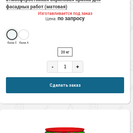
Сопутствующие товары
Морозостойкие краски для металла
фасадных работ (матовая)
Изготавливается под заказ
Морозостойкие краски для фасада
по запросу
Цена:
Сопутствующие товары
база С
база А
20 кг
-
+
Сделать заказ