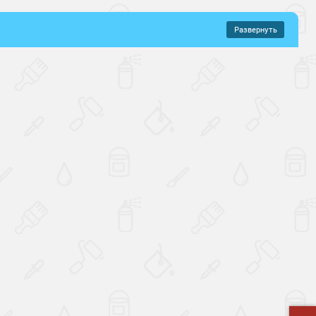
Развернуть
–
329 руб.
ные
Эластичные