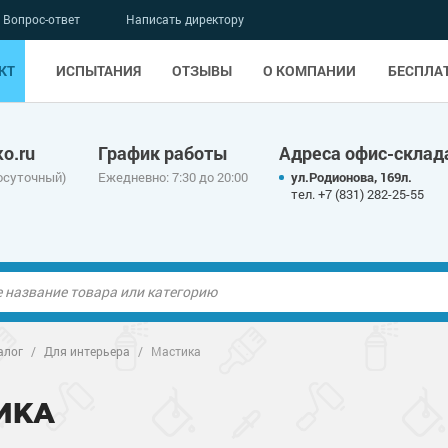
Вопрос-ответ
Написать директору
КТ
ИСПЫТАНИЯ
ОТЗЫВЫ
О КОМПАНИИ
БЕСПЛА
o.ru
График работы
Адреса офис-склад
осуточный)
Ежедневно: 7:30 до 20:00
ул.Родионова, 169л.
тел. +7 (831) 282-25-55
ые полы
алог
/
Для интерьера
/
Мастика
олы
ые полы
ИКА
дные наливные
олы
о металлу