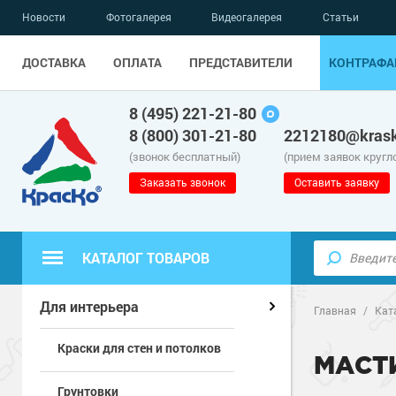
Новости
Фотогалерея
Видеогалерея
Статьи
ДОСТАВКА
ОПЛАТА
ПРЕДСТАВИТЕЛИ
КОНТРАФА
8 (495) 221-21-80
8 (800) 301-21-80
2212180@krask
(звонок бесплатный)
(прием заявок кругл
Заказать звонок
Оставить заявку
КАТАЛОГ ТОВАРОВ
Полиуретанов
Полимерные наливные полы
Для интерьера
Главная
/
Кат
Краски для стен и потолков
Эпоксидные п
Полиуретанов
Для бетонных полов
МАСТ
Грунтовки
Водно-эпокси
Эпоксидные п
Грунт-эмали п
Для металла