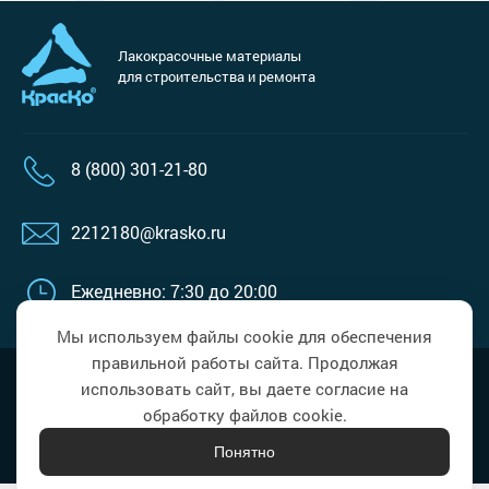
Сопутствующие товары
Морозостойкие краски для металла
Морозостойкие краски для фасада
Лакокрасочные материалы
для строительства и ремонта
Сопутствующие товары
8 (800) 301-21-80
2212180@krasko.ru
Ежедневно: 7:30 до 20:00
Мы используем файлы cookie для обеспечения
правильной работы сайта. Продолжая
Политика в области обработки
Наверх
использовать сайт, вы даете согласие на
персональных данных
обработку файлов cookie.
Понятно