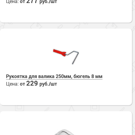
277
Цена:
от
руб./шт
Сопутствующие товары
Морозостойкие краски для металла
Морозостойкие краски для фасада
Сопутствующие товары
Рукоятка для валика 250мм, бюгель 8 мм
229
Цена:
от
руб./шт